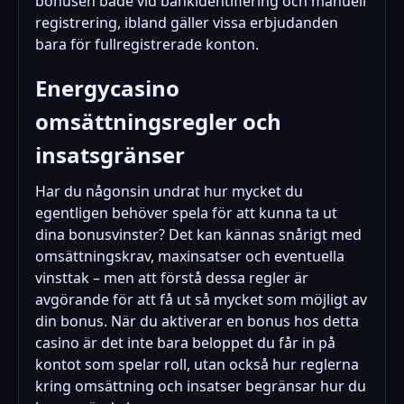
bonusen både vid bankidentifiering och manuell
registrering, ibland gäller vissa erbjudanden
bara för fullregistrerade konton.
Energycasino
omsättningsregler och
insatsgränser
Har du någonsin undrat hur mycket du
egentligen behöver spela för att kunna ta ut
dina bonusvinster? Det kan kännas snårigt med
omsättningskrav, maxinsatser och eventuella
vinsttak – men att förstå dessa regler är
avgörande för att få ut så mycket som möjligt av
din bonus. När du aktiverar en bonus hos detta
casino är det inte bara beloppet du får in på
kontot som spelar roll, utan också hur reglerna
kring omsättning och insatser begränsar hur du