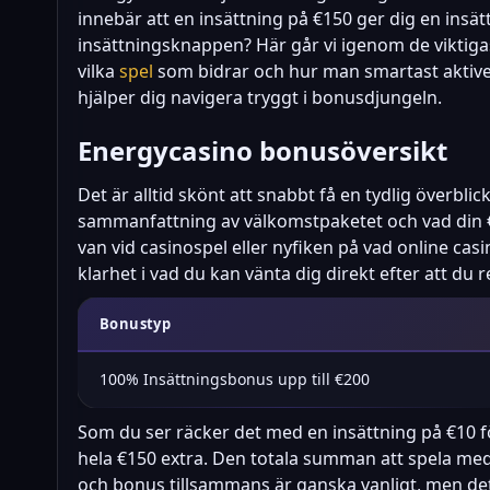
innebär att en insättning på €150 ger dig en insä
insättningsknappen? Här går vi igenom de viktigas
vilka
spel
som bidrar och hur man smartast aktive
hjälper dig navigera tryggt i bonusdjungeln.
Energycasino bonusöversikt
Det är alltid skönt att snabbt få en tydlig överbli
sammanfattning av välkomstpaketet och vad din €
van vid casinospel eller nyfiken på vad online ca
klarhet i vad du kan vänta dig direkt efter att du 
Bonustyp
100% Insättningsbonus upp till €200
Som du ser räcker det med en insättning på €10 för
hela €150 extra. Den totala summan att spela med
och bonus tillsammans är ganska vanligt, men det ä