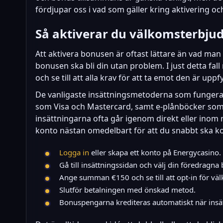
fördjupar oss i vad som gäller kring aktivering och 
Så aktiverar du välkomsterbju
Att aktivera bonusen är oftast lättare än vad man t
bonusen ska bli din utan problem. I just detta fal
och se till att alla krav för att ta emot den är uppfy
De vanligaste insättningsmetoderna som fungerar 
som Visa och Mastercard, samt e-plånböcker som Sk
insättningarna ofta går igenom direkt eller inom 
konto nästan omedelbart för att du snabbt ska 
Logga in
eller skapa ett konto på Energycasino.
Gå till insättningssidan och välj din föredragna
Ange summan €150 och se till att opt-in för v
Slutför betalningen med önskad metod.
Bonuspengarna krediteras automatiskt när insä