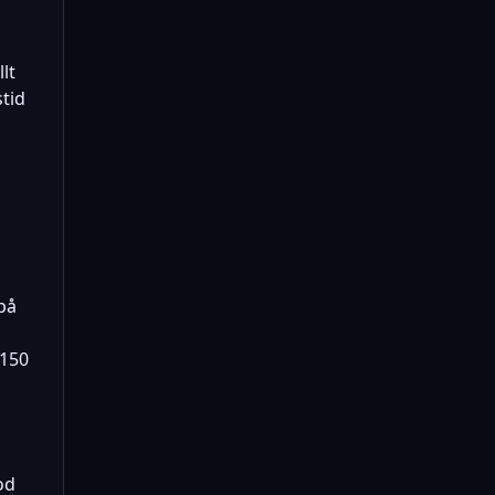
lt
tid
 på
€150
od