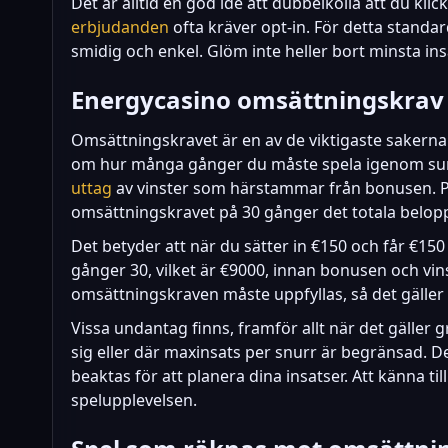
Det är alltid en god idé att dubbelkolla att du klic
erbjudanden
ofta kräver opt-in. För detta stand
smidig och enkel. Glöm inte heller bort minsta ins
Energycasino omsättningskrav 
Omsättningskravet är en av de viktigaste sakerna 
om hur många gånger du måste spela igenom sum
uttag
av vinster som härstammar från bonusen. På 
omsättningskravet på 30 gånger det totala belop
Det betyder att när du sätter in €150 och får €15
gånger 30, vilket är €9000, innan bonusen och vin
omsättningskraven måste uppfyllas, så det gäller at
Vissa undantag finns, framför allt när det gäller 
sig eller där maxinsats per snurr är begränsad. D
beaktas för att planera dina insatser. Att känna til
spelupplevelsen.