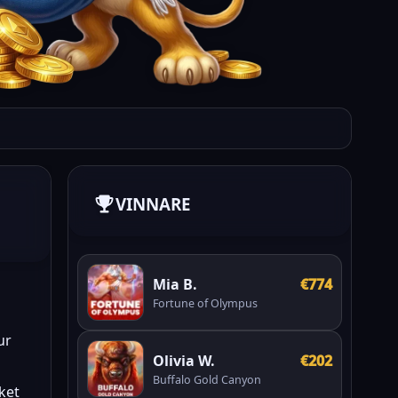
VINNARE
Mia B.
€774
Fortune of Olympus
ur
Olivia W.
€202
Buffalo Gold Canyon
lket