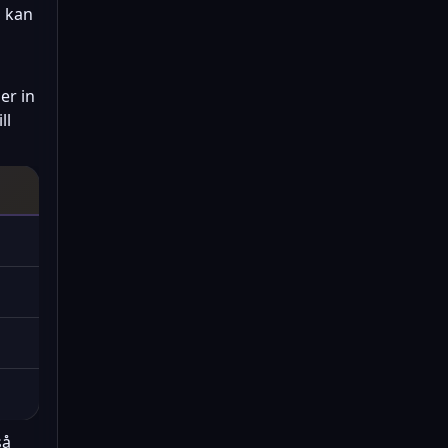
u kan
er in
ll
så