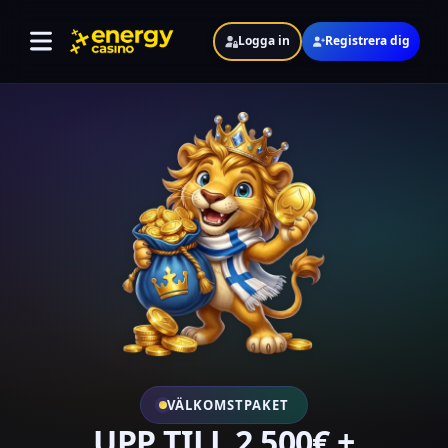
Logga in
Registrera dig
Meny
Spel
Logga in
Betalningsmetoder
App
Uttag
Bonusar
VÄLKOMSTPAKET
UPP TILL 2,500€ +