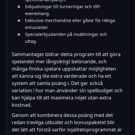
Inbjudningar till turneringar och VIP-
evenemang.
Exklusiva merchandise eller gåvor för riktiga
entusiaster.
Specialerbjudanden på insättningar och
uttag.
Sammantaget bidrar detta program till att göra
spelandet mer långsiktigt belönande, och
många finska spelare uppskattar möjligheten
att känna sig lite extra värderade och ha ett
system att samla poäng i. Det ger också
variation i hur man använder sin spelbudget och
kan hjälpa till att maximera nöjet utan extra
kostnad.
Genom att kombinera dessa poäng med det
redan trevliga utbudet och bonuspaketet blir
det lätt att förstå varför lojalitetsprogrammet är