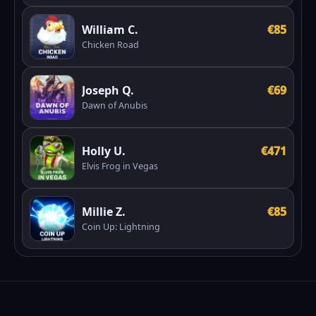
William C.
€85
Chicken Road
Joseph Q.
€69
Dawn of Anubis
Holly U.
€471
Elvis Frog in Vegas
Millie Z.
€85
Coin Up: Lightning