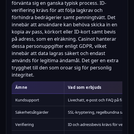
förvänta sig en ganska typisk process. ID-
verifiering krävs för att följa lagkrav och
förhindra bedrägerier samt penningtvätt. Det
innebär att användare kan behöva skicka in en
kopia av pass, körkort eller ID-kort samt bevis
på adress, som en elräkning. Casinot hanterar
dessa personuppgifter enligt GDPR, vilket
innebär att data lagras säkert och endast
används för legitima ändamål. Det ger en extra
trygghet till den som oroar sig för personlig
integritet.
Ämne
Vad som erbjuds
Kundsupport
Livechatt, e-post och FAQ på finska 
Säkerhetsåtgärder
SSL-kryptering, regelbundna säkerhe
Verifiering
ID och adressbevis krävs för verifieri