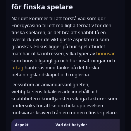
för finska spelare
När det kommer till att förstå vad som gör
Energycasino till ett möjligt alternativ för den
finska spelaren, är det bra att snabbt få en
överblick över de viktigaste aspekterna som
granskas. Fokus ligger på hur spelutbudet
matchar olika intressen, vilka typer av
bonusar
som finns tillgängliga och hur insättningar och
uttag
hanteras med tanke på det finska
betalningslandskapet och reglerna.
Dessutom är användarvänligheten,
webbplatsens lokaliserade innehåll och
snabbheten i kundtjänsten viktiga faktorer som
undersöks för att se om hela upplevelsen
motsvarar kraven från en modern finsk spelare.
Aspekt
Vad det betyder