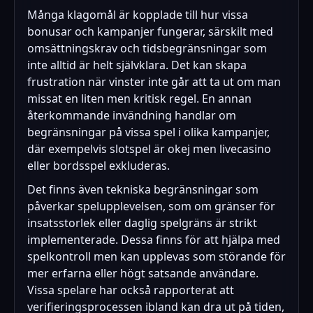
Många klagomål är kopplade till hur vissa
bonusar och kampanjer fungerar, särskilt med
omsättningskrav och tidsbegränsningar som
inte alltid är helt självklara. Det kan skapa
frustration när vinster inte går att ta ut om man
missat en liten men kritisk regel. En annan
återkommande invändning handlar om
begränsningar på vissa spel i olika kampanjer,
där exempelvis slotspel är okej men livecasino
eller bordsspel exkluderas.
Det finns även tekniska begränsningar som
påverkar spelupplevelsen, som om gränser för
insatsstorlek eller daglig spelgräns är strikt
implementerade. Dessa finns för att hjälpa med
spelkontroll men kan upplevas som störande för
mer erfarna eller högt satsande användare.
Vissa spelare har också rapporterat att
verifieringsprocessen ibland kan dra ut på tiden,