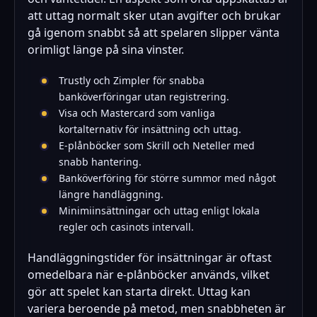
att uttag normalt sker utan avgifter och brukar
gå igenom snabbt så att spelaren slipper vänta
orimligt länge på sina vinster.
Trustly och Zimpler för snabba
banköverföringar utan registrering.
Visa och Mastercard som vanliga
kortalternativ för insättning och uttag.
E-plånböcker som Skrill och Neteller med
snabb hantering.
Banköverföring för större summor med något
längre handläggning.
Minimiinsättningar och uttag enligt lokala
regler och casinots intervall.
Handläggningstider för insättningar är oftast
omedelbara när e-plånböcker används, vilket
gör att spelet kan starta direkt. Uttag kan
variera beroende på metod, men snabbheten är