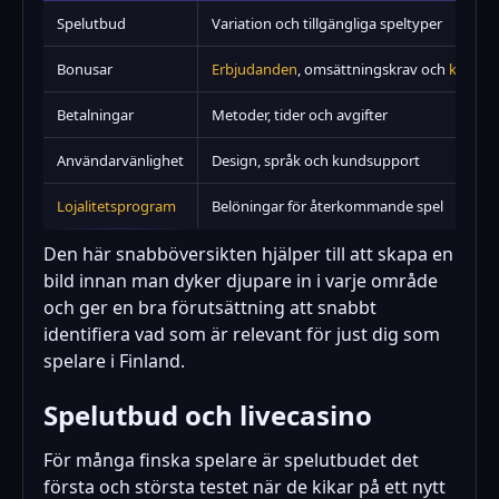
Spelutbud
Variation och tillgängliga speltyper
Bonusar
Erbjudanden
, omsättningskrav och
kampan
Betalningar
Metoder, tider och avgifter
Användarvänlighet
Design, språk och kundsupport
Lojalitetsprogram
Belöningar för återkommande spel
Den här snabböversikten hjälper till att skapa en
bild innan man dyker djupare in i varje område
och ger en bra förutsättning att snabbt
identifiera vad som är relevant för just dig som
spelare i Finland.
Spelutbud och livecasino
För många finska spelare är spelutbudet det
första och största testet när de kikar på ett nytt