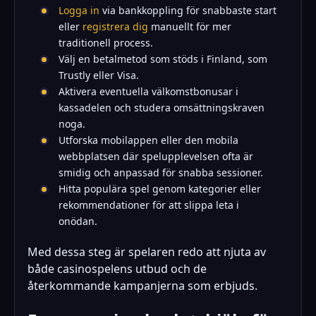
Logga in
via bankkoppling för snabbaste start
eller
registrera dig
manuellt för mer
traditionell process.
Välj en betalmetod som stöds i Finland, som
Trustly eller Visa.
Aktivera eventuella välkomstbonusar i
kassadelen och studera omsättningskraven
noga.
Utforska mobilappen eller den mobila
webbplatsen där spelupplevelsen ofta är
smidig och anpassad för snabba sessioner.
Hitta populära spel genom kategorier eller
rekommendationer för att slippa leta i
onödan.
Med dessa steg är spelaren redo att njuta av
både casinospelens utbud och de
återkommande kampanjerna som erbjuds.