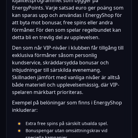
lojalitetsprogrammet som bygger på
EnergyPoints. Varje satsad euro ger poäng som
kan sparas upp och användas i EnergyShop för
att byta mot bonusar, free spins eller andra
förmåner. För den som spelar regelbundet kan
detta bli en trevlig del av upplevelsen.
Den som når VIP-nivåer i klubben får tillgång till
exklusiva förmåner såsom personlig
kundservice, skräddarsydda bonusar och
inbjudningar till särskilda evenemang.
Skillnaden jämfört med vanliga nivåer är alltså
både materiell och upplevelsemässig, där VIP-
spelaren märkbart prioriteras.
Exempel på belöningar som finns i EnergyShop
inkluderar:
Extra free spins på särskilt utvalda spel.
Bonuspengar utan omsättningskrav vid
speciella kampanjer.