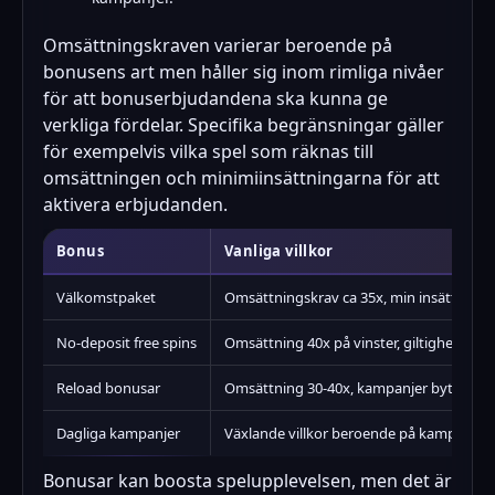
Omsättningskraven varierar beroende på
bonusens art men håller sig inom rimliga nivåer
för att bonuserbjudandena ska kunna ge
verkliga fördelar. Specifika begränsningar gäller
för exempelvis vilka spel som räknas till
omsättningen och minimiinsättningarna för att
aktivera erbjudanden.
Bonus
Vanliga villkor
Välkomstpaket
Omsättningskrav ca 35x, min insättning 
No-deposit free spins
Omsättning 40x på vinster, giltighet 7 da
Reload bonusar
Omsättning 30-40x, kampanjer byts rege
Dagliga kampanjer
Växlande villkor beroende på kampanj
Bonusar kan boosta spelupplevelsen, men det är