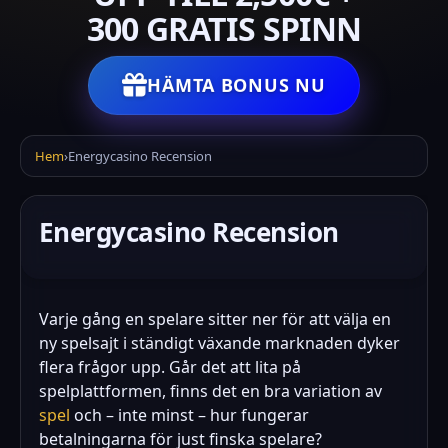
300 GRATIS SPINN
HÄMTA BONUS NU
Hem
›
Energycasino Recension
Energycasino Recension
Varje gång en spelare sitter ner för att välja en
ny spelsajt i ständigt växande marknaden dyker
flera frågor upp. Går det att lita på
spelplattformen, finns det en bra variation av
spel
och – inte minst – hur fungerar
betalningarna för just finska spelare?