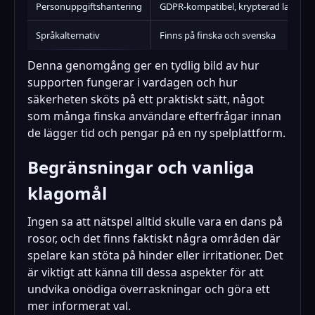
Personuppgiftshantering
GDPR-kompatibel, krypterad lagring
Språkalternativ
Finns på finska och svenska
Denna genomgång ger en tydlig bild av hur
supporten fungerar i vardagen och hur
säkerheten sköts på ett praktiskt sätt, något
som många finska användare efterfrågar innan
de lägger tid och pengar på en ny spelplattform.
Begränsningar och vanliga
klagomål
Ingen sa att nätspel alltid skulle vara en dans på
rosor, och det finns faktiskt några områden där
spelare kan stöta på hinder eller irritationer. Det
är viktigt att känna till dessa aspekter för att
undvika onödiga överraskningar och göra ett
mer informerat val.