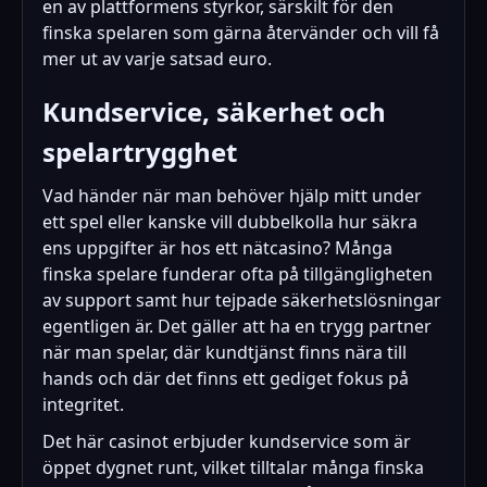
en av plattformens styrkor, särskilt för den
finska spelaren som gärna återvänder och vill få
mer ut av varje satsad euro.
Kundservice, säkerhet och
spelartrygghet
Vad händer när man behöver hjälp mitt under
ett spel eller kanske vill dubbelkolla hur säkra
ens uppgifter är hos ett nätcasino? Många
finska spelare funderar ofta på tillgängligheten
av support samt hur tejpade säkerhetslösningar
egentligen är. Det gäller att ha en trygg partner
när man spelar, där kundtjänst finns nära till
hands och där det finns ett gediget fokus på
integritet.
Det här casinot erbjuder kundservice som är
öppet dygnet runt, vilket tilltalar många finska