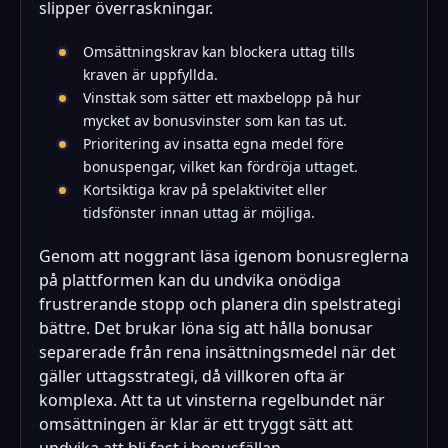
slipper överraskningar.
Omsättningskrav kan blockera uttag tills
kraven är uppfyllda.
Vinsttak som sätter ett maxbelopp på hur
mycket av bonusvinster som kan tas ut.
Prioritering av insatta egna medel före
bonuspengar, vilket kan fördröja uttaget.
Kortsiktiga krav på spelaktivitet eller
tidsfönster innan uttag är möjliga.
Genom att noggrant läsa igenom bonusreglerna
på plattformen kan du undvika onödiga
frustrerande stopp och planera din spelstrategi
bättre. Det brukar löna sig att hålla bonusar
separerade från rena insättningsmedel när det
gäller uttagsstrategi, då villkoren ofta är
komplexa. Att ta ut vinsterna regelbundet när
omsättningen är klar är ett tryggt sätt att
undvika att bli fast i bonusfällan.