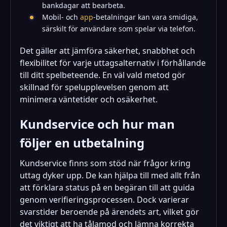
bankdagar att bearbeta.
Mobil- och
app
-betalningar kan vara smidiga,
särskilt för användare som spelar via telefon.
Det gäller att jämföra säkerhet, snabbhet och
flexibilitet för varje uttagsalternativ i förhållande
till ditt spelbeteende. En väl vald metod gör
skillnad för spelupplevelsen genom att
minimera väntetider och osäkerhet.
Kundservice och hur man
följer en utbetalning
Kundservice finns som stöd när frågor kring
uttag dyker upp. De kan hjälpa till med allt från
att förklara status på en begäran till att guida
genom verifieringsprocessen. Dock varierar
svarstider beroende på ärendets art, vilket gör
det viktigt att ha tålamod och lämna korrekta