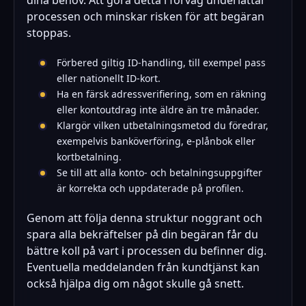
processen och minskar risken för att begäran
stoppas.
Förbered giltig ID-handling, till exempel pass
eller nationellt ID-kort.
Ha en färsk adressverifiering, som en räkning
eller kontoutdrag inte äldre än tre månader.
Klargör vilken utbetalningsmetod du föredrar,
exempelvis banköverföring, e-plånbok eller
kortbetalning.
Se till att alla konto- och betalningsuppgifter
är korrekta och uppdaterade på profilen.
Genom att följa denna struktur noggrant och
spara alla bekräftelser på din begäran får du
bättre koll på vart i processen du befinner dig.
Eventuella meddelanden från kundtjänst kan
också hjälpa dig om något skulle gå snett.