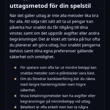
uttagsmetod för din spelstil
När det gäller uttag är inte alla metoder lika bra
för alla. Att välja rätt sätt att ta ut pengar kan
påverka hur snabbt du får tillgång till dina
vinster, samt om det uppstår avgifter eller andra
begränsningar. Det är klokt att tänka på hur ofta
du planerar att göra uttag, hur snabbt pengarna
behövs samt dina egna preferenser gällande
säkerhet och smidighet.
För spelare som ofta tar ut mindre belopp kan
snabba metoder som e-plånböcker vara bäst.
Om du föredrar banköverföring bör du räkna
med längre hanteringstider men högre
säkerhet.
Vissa betalningsmetoder kan ha avgifter eller
begränsningar på minimibelopp vid uttag.
Betalkort är ofta enkelt men kan ta några