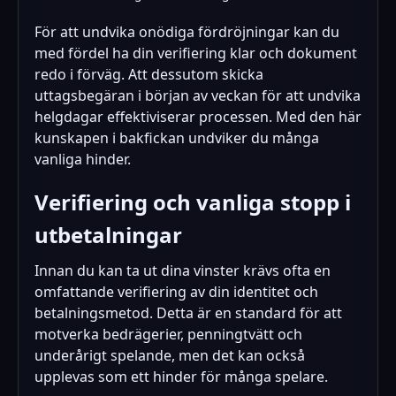
För att undvika onödiga fördröjningar kan du
med fördel ha din verifiering klar och dokument
redo i förväg. Att dessutom skicka
uttagsbegäran i början av veckan för att undvika
helgdagar effektiviserar processen. Med den här
kunskapen i bakfickan undviker du många
vanliga hinder.
Verifiering och vanliga stopp i
utbetalningar
Innan du kan ta ut dina vinster krävs ofta en
omfattande verifiering av din identitet och
betalningsmetod. Detta är en standard för att
motverka bedrägerier, penningtvätt och
underårigt spelande, men det kan också
upplevas som ett hinder för många spelare.