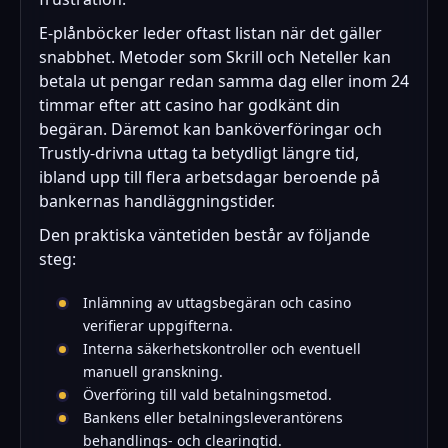
E-plånböcker leder oftast listan när det gäller
snabbhet. Metoder som Skrill och Neteller kan
betala ut pengar redan samma dag eller inom 24
timmar efter att casino har godkänt din
begäran. Däremot kan banköverföringar och
Trustly-drivna uttag ta betydligt längre tid,
ibland upp till flera arbetsdagar beroende på
bankernas handläggningstider.
Den praktiska väntetiden består av följande
steg:
Inlämning av uttagsbegäran och casino
verifierar uppgifterna.
Interna säkerhetskontroller och eventuell
manuell granskning.
Överföring till vald betalningsmetod.
Bankens eller betalningsleverantörens
behandlings- och clearingtid.