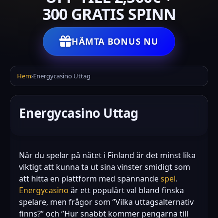
300 GRATIS SPINN
HÄMTA BONUS NU
Hem
›
Energycasino Uttag
Energycasino Uttag
När du spelar på nätet i Finland är det minst lika
viktigt att kunna ta ut sina vinster smidigt som
att hitta en plattform med spännande
spel
.
Energycasino
är ett populärt val bland finska
spelare, men frågor som ”Vilka uttagsalternativ
finns?” och ”Hur snabbt kommer pengarna till