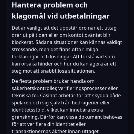
Hantera problem och
klagomål vid utbetalningar
Det är vanligt att det uppstår oro när ett uttag
drar ut på tiden eller om kontot oväntat blir
blockerat. Sådana situationer kan kännas väldigt
stressande, men det finns ofta rimliga
förklaringar och lösningar. Att förstå vad som
kan orsaka hinder och hur du kan agera är ett
steg mot att snabbt lösa situationen.
De flesta problem brukar handla om
säkerhetskontroller, verifieringsprocesser eller
tekniska fel. Casinot arbetar för att skydda både
spelaren och sig själv från bedrägerier eller
identitetsstöld, vilket kan innebära extra
granskning. Därför kan vissa dokument behövas
för att verifiera din identitet eller
transaktionernas äkthet innan uttaget