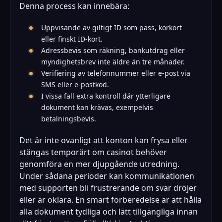
Denna process kan innebära:
Uppvisande av giltigt ID som pass, körkort
eller finskt ID-kort.
Adressbevis som räkning, bankutdrag eller
myndighetsbrev inte äldre än tre månader.
Verifiering av telefonnummer eller e-post via
SMS eller e-postkod.
I vissa fall extra kontroll där ytterligare
dokument kan krävas, exempelvis
betalningsbevis.
Det är inte ovanligt att konton kan frysa eller
stängas temporärt om casinot behöver
genomföra en mer djupgående utredning.
Under sådana perioder kan kommunikationen
med supporten bli frustrerande om svar dröjer
eller är oklara. En smart förberedelse är att hålla
alla dokument tydliga och lätt tillgängliga innan