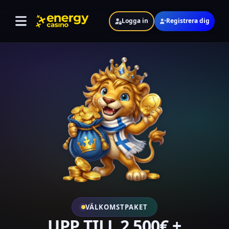
Logga in
Registrera dig
Meny
Spel
Logga in
Betalningsmetoder
App
Uttag
Bonusar
VÄLKOMSTPAKET
UPP TILL 2,500€ +