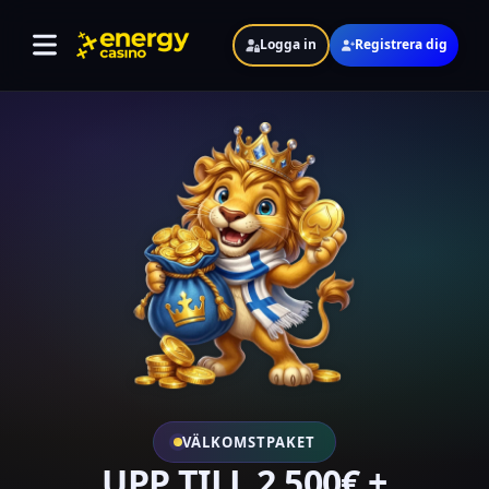
Logga in
Registrera dig
Meny
Spel
Logga in
Betalningsmetoder
App
Uttag
Bonusar
VÄLKOMSTPAKET
UPP TILL 2,500€ +