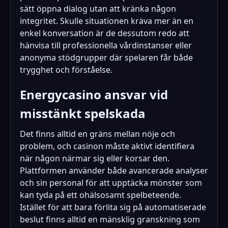
sätt öppna dialog utan att kränka någon
integritet. Skulle situationen kräva mer än en
enkel konversation är de dessutom redo att
hänvisa till professionella vårdinstanser eller
anonyma stödgrupper där spelaren får både
trygghet och förståelse.
Energycasino ansvar vid
misstänkt spelskada
Det finns alltid en gräns mellan nöje och
problem, och casinon måste aktivt identifiera
när någon närmar sig eller korsar den.
Plattformen använder både avancerade analyser
och sin personal för att upptäcka mönster som
kan tyda på ett ohälsosamt spelbeteende.
Istället för att bara förlita sig på automatiserade
beslut finns alltid en mänsklig granskning som