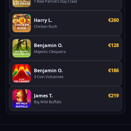
1 Reel Patrick’s Day Craze
Harry L.
€260
Chicken Rush
Benjamin O.
€128
Majestic Cleopatra
Benjamin O.
€186
3 Coin Volcanoes
James T.
€219
Big Wild Buffalo