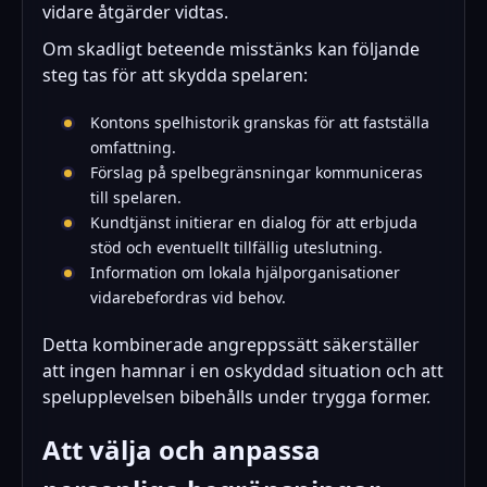
vidare åtgärder vidtas.
Om skadligt beteende misstänks kan följande
steg tas för att skydda spelaren:
Kontons spelhistorik granskas för att fastställa
omfattning.
Förslag på spelbegränsningar kommuniceras
till spelaren.
Kundtjänst initierar en dialog för att erbjuda
stöd och eventuellt tillfällig uteslutning.
Information om lokala hjälporganisationer
vidarebefordras vid behov.
Detta kombinerade angreppssätt säkerställer
att ingen hamnar i en oskyddad situation och att
spelupplevelsen bibehålls under trygga former.
Att välja och anpassa