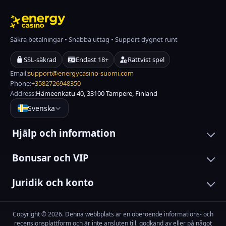
Säkra betalningar • Snabba uttag • Support dygnet runt
Suomi
SSL-säkrad
Endast 18+
Rättvist spel
Svenska
Email:
support@energycasino-suomi.com
Phone:
+3582726948350
English
Address:
Hämeenkatu 40, 33100 Tampere, Finland
Svenska
Hjälp och information
Om oss
Bonusar och VIP
Kontakter
Kampanjer
Juridik och konto
Recension
VIP-program
Ålder och verifiering
Betalningsmetoder
Copyright © 2026. Denna webbplats är en oberoende informations- och
Cashback
Ansvarsfullt spelande
recensionsplattform och är inte ansluten till, godkänd av eller på något