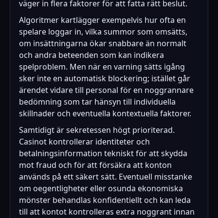
väger in flera faktorer för att fatta rätt beslut.
Algoritmer kartlägger exempelvis hur ofta en
spelare loggar in, vilka summor som omsätts,
om insättningarna ökar snabbare än normalt
och andra beteenden som kan indikera
spelproblem. Men när en varning sätts igång
sker inte en automatisk blockering; istället går
ärendet vidare till personal för en noggrannare
bedömning som tar hänsyn till individuella
skillnader och eventuella kontextuella faktorer.
Samtidigt är sekretessen högt prioriterad.
Casinot kontrollerar identiteter och
betalningsinformation tekniskt för att skydda
mot fraud och för att försäkra att konton
används på ett säkert sätt. Eventuell misstanke
om oegentligheter eller osunda ekonomiska
mönster behandlas konfidentiellt och kan leda
till att kontot kontrolleras extra noggrant innan