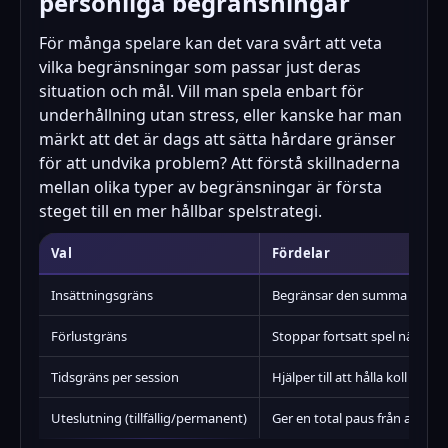
personliga begränsningar
För många spelare kan det vara svårt att veta
vilka begränsningar som passar just deras
situation och mål. Vill man spela enbart för
underhållning utan stress, eller kanske har man
märkt att det är dags att sätta hårdare gränser
för att undvika problem? Att förstå skillnaderna
mellan olika typer av begränsningar är första
steget till en mer hållbar spelstrategi.
Val
Fördelar
Insättningsgräns
Begränsar den summa man kan 
Förlustgräns
Stoppar fortsatt spel när max
Tidsgräns per session
Hjälper till att hålla koll på h
Uteslutning (tillfällig/permanent)
Ger en total paus från allt sp