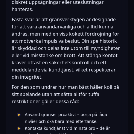
diskret uppsägningar eller uteslutningar
hanteras.
Fasta svar är att gränsverktygen är designade
för att vara användarvänliga och alltid kunna
ändras, men med en viss kokett fördröjning för
att motverka impulsiva beslut. Din spelhistorik
är skyddad och delas inte utom till myndigheter
eller vid misstanke om brott. Att stänga kontot
kräver oftast en säkerhetskontroll och ett
meddelande via kundtjänst, vilket respekterar
din integritet.
För den som undrar hur man bäst håller koll på
sitt spelande utan att sätta alltför tuffa
restriktioner gäller dessa råd:
Använd gränser proaktivt – börja på låga
nivåer och öka bara med eftertanke.
Kontakta kundtjänst vid minsta oro – de är