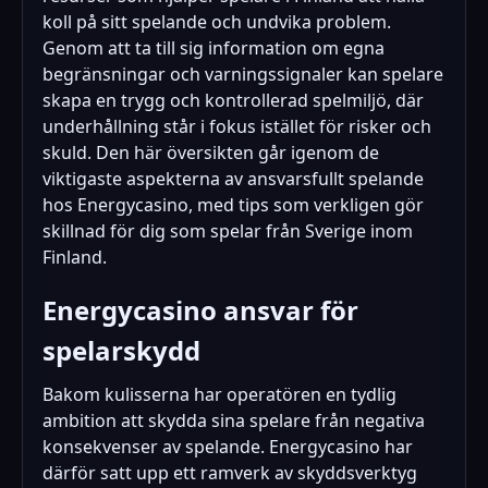
koll på sitt spelande och undvika problem.
Genom att ta till sig information om egna
begränsningar och varningssignaler kan spelare
skapa en trygg och kontrollerad spelmiljö, där
underhållning står i fokus istället för risker och
skuld. Den här översikten går igenom de
viktigaste aspekterna av ansvarsfullt spelande
hos Energycasino, med tips som verkligen gör
skillnad för dig som spelar från Sverige inom
Finland.
Energycasino ansvar för
spelarskydd
Bakom kulisserna har operatören en tydlig
ambition att skydda sina spelare från negativa
konsekvenser av spelande. Energycasino har
därför satt upp ett ramverk av skyddsverktyg