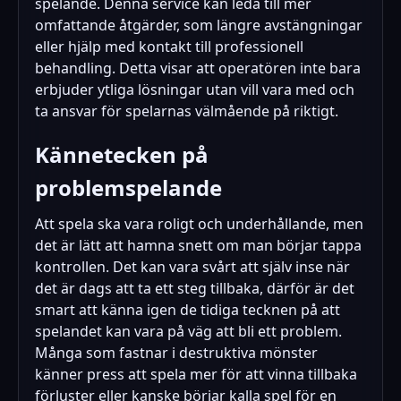
spelande. Denna service kan leda till mer
omfattande åtgärder, som längre avstängningar
eller hjälp med kontakt till professionell
behandling. Detta visar att operatören inte bara
erbjuder ytliga lösningar utan vill vara med och
ta ansvar för spelarnas välmående på riktigt.
Kännetecken på
problemspelande
Att spela ska vara roligt och underhållande, men
det är lätt att hamna snett om man börjar tappa
kontrollen. Det kan vara svårt att själv inse när
det är dags att ta ett steg tillbaka, därför är det
smart att känna igen de tidiga tecknen på att
spelandet kan vara på väg att bli ett problem.
Många som fastnar i destruktiva mönster
känner press att spela mer för att vinna tillbaka
förluster eller kanske börjar kalla spel för en