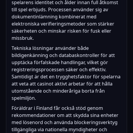
spelarens identitet och ålder innan full åtkomst
till spel erbjuds. Processen använder sig av
dokumentinlämning kombinerat med
elektroniska verifieringsmetoder som stärker
säkerheten och minskar risken för fusk eller
missbruk.
Tekniska lösningar använder både
bildigenkänning och databaskontroller för att
upptäcka förfalskade handlingar, vilket gör
registreringsprocessen säker och effektiv.
Samtidigt är det en trygghetsfaktor för spelarna
att veta att casinot aktivt arbetar för att hålla
utomstående och minderåriga borta från
spelmiljön.
Föräldrar i Finland får också stöd genom
rekommendationer om att skydda sina enheter
med lösenord och använda blockeringsverktyg
tillgängliga via nationella myndigheter och