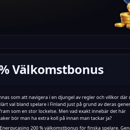
 % Välkomstbonus
nnas som att navigera i en djungel av regler och villkor där 
ulärt val bland spelare i Finland just på grund av deras gene
 fram som en stor lockelse. Men vad exakt innebär det här
 saker bör man ha extra koll på innan man tackar ja?
m Energycasino 200 % välkomstbonus för finska spelare. Ge