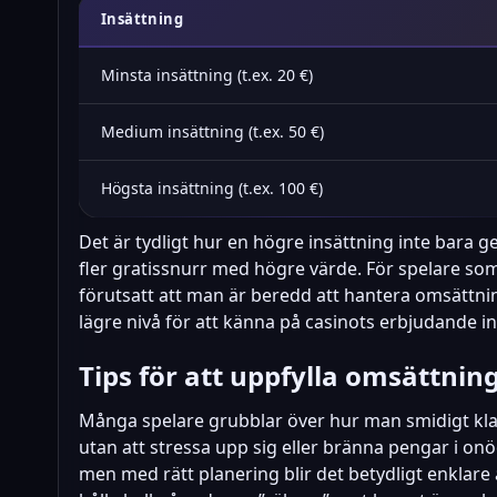
Insättning
Minsta insättning (t.ex. 20 €)
Medium insättning (t.ex. 50 €)
Högsta insättning (t.ex. 100 €)
Det är tydligt hur en högre insättning inte bara
fler gratissnurr med högre värde. För spelare som gi
förutsatt att man är beredd att hantera omsättnin
lägre nivå för att känna på casinots erbjudande i
Tips för att uppfylla omsättnin
Många spelare grubblar över hur man smidigt kla
utan att stressa upp sig eller bränna pengar i onö
men med rätt planering blir det betydligt enklare 