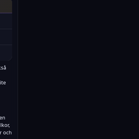
kså
ite
sen
lkor,
er och