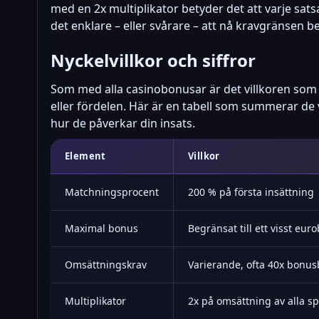
med en 2x multiplikator betyder det att varje sat
det enklare – eller svårare – att nå kravgränsen b
Nyckelvillkor och siffror
Som med alla casinobonusar är det villkoren som s
eller fördelen. Här är en tabell som summerar d
hur de påverkar din insats.
Element
Villkor
Matchningsprocent
200 % på första insättning
Maximal bonus
Begränsat till ett visst eur
Omsättningskrav
Varierande, ofta 40x bonus
Multiplikator
2x på omsättning av alla sp