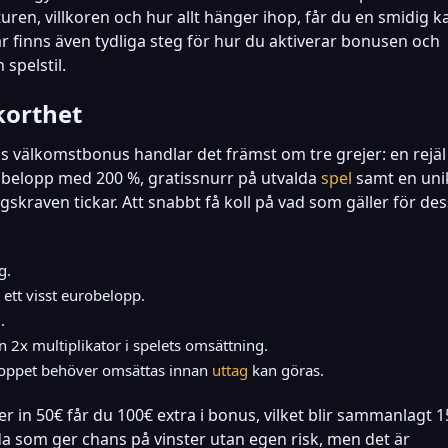
uren, villkoren och hur allt hänger ihop, får du en smidig k
r finns även tydliga steg för hur du aktiverar bonusen och
spelstil.
korthet
ras välkomstbonus handlar det främst om tre grejer: en rejäl
 belopp med 200 %, gratissnurr på utvalda
spel
samt en uni
kraven tickar. Att snabbt få koll på vad som gäller för de
g.
ett visst eurobelopp.
.
 2x multiplikator i spelets omsättning.
oppet behöver omsättas innan
uttag
kan göras.
 in 50€ får du 100€ extra i bonus, vilket blir sammanlagt 
dda som ger chans på vinster utan egen risk, men det är