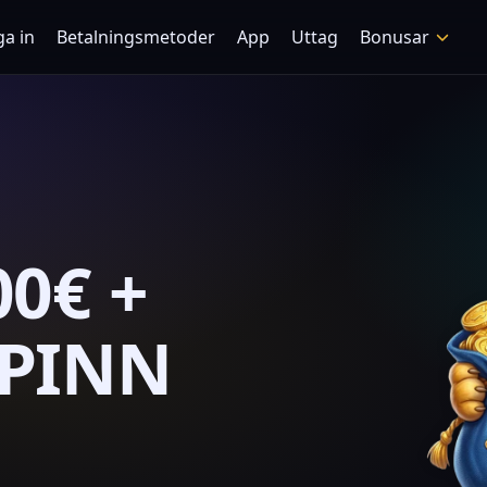
a in
Betalningsmetoder
App
Uttag
Bonusar
00€ +
SPINN