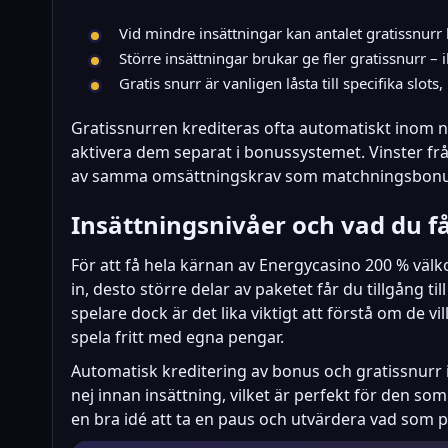
Vid mindre insättningar kan antalet gratissnurr be
Större insättningar brukar ge fler gratissnurr – 
Gratis snurr är vanligen låsta till specifika slots,
Gratissnurren krediteras ofta automatiskt inom nå
aktivera dem separat i bonussystemet. Vinster fr
av samma omsättningskrav som matchningsbonusen,
Insättningsnivåer och vad du f
För att få hela kärnan av Energycasino 200 % välko
in, desto större delar av paketet får du tillgång 
spelare dock är det lika viktigt att förstå om de vi
spela fritt med egna pengar.
Automatisk kreditering av bonus och gratissnurr i
nej innan insättning, vilket är perfekt för den som
en bra idé att ta en paus och utvärdera vad som p