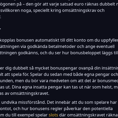
 ögonen på – den gör att varje satsad euro räknas dubbelt
usvillkoren noga, speciellt kring omsättningskrav och
.
r
kopplas bonusen automatiskt till ditt konto om du uppfylle
insättningen via godkända betalmetoder och ange eventuell
ttningen godkänns, och du ser hur bonusbeloppet läggs till 
er dig dubbelt så mycket bonuspengar ovanpå din insättnin
otalt att spela för. Spelar du sedan med både egna pengar oc
runden, men du bör vara medveten om att det är bonusme
as ut. Dina egna insatta pengar kan tas ut när som helst, 
as av omsättningskravet.
 undvika missförstånd. Det innebär att du som spelare har
kontot, och hur bonusens regler påverkar den potentiella
Om du till exempel spelar
slots
där omsättningskravet räkna