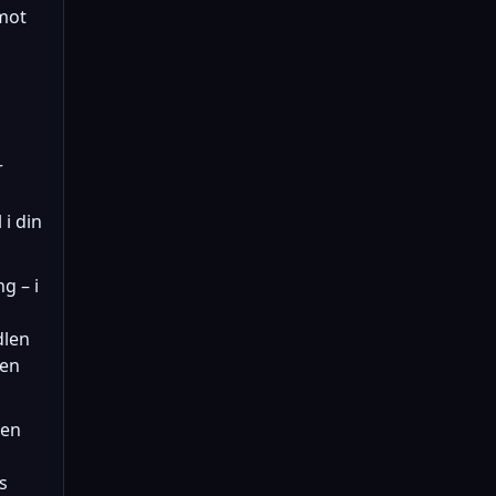
 mot
r
i din
g – i
h
dlen
men
 en
s