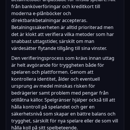
från banköverföringar och kreditkort till
moderna e-plånböcker och
direktbankbetalningar accepteras.
Betalningssäkerheten är alltid prioriterad men
det är klokt att verifiera vilka metoder som har
snabbast uttagstider, särskilt om man
värdesätter flytande tillgång till sina vinster.
Den verifieringsprocess som krävs innan uttag
är helt avgörande för tryggheten både för
spelaren och plattformen. Genom att
kontrollera identitet, ålder och eventuell
ursprung av medel minskas risken för
bedrägerier samt problem med pengar från
otillåtna källor. Spelgränser hjälper också till att
hålla kontroll på spelandet och ger en
säkerhetsnivå som skapar en bättre balans och
trygghet, särskilt för nya spelare eller de som vill
hålla koll på sitt spelbeteende.