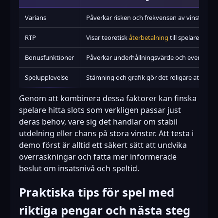
Varians
Påverkar risken och frekvensen av vinster.
RTP
Visar teoretisk
återbetalning
till spelaren.
Bonusfunktioner
Påverkar underhållningsvärde och eventuella 
Spelupplevelse
Stämning och grafik gör det roligare att spela
Genom att kombinera dessa faktorer kan finska
spelare hitta slots som verkligen passar just
deras behov, vare sig det handlar om stabil
utdelning eller chans på stora vinster. Att testa i
demo först är alltid ett säkert sätt att undvika
överraskningar och fatta mer informerade
beslut om insatsnivå och speltid.
Praktiska tips för spel med
riktiga pengar och nästa steg