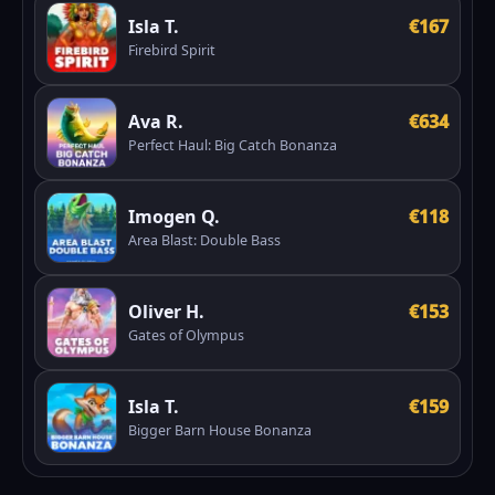
Isla T.
€167
Firebird Spirit
Ava R.
€634
Perfect Haul: Big Catch Bonanza
Imogen Q.
€118
Area Blast: Double Bass
Oliver H.
€153
Gates of Olympus
Isla T.
€159
Bigger Barn House Bonanza