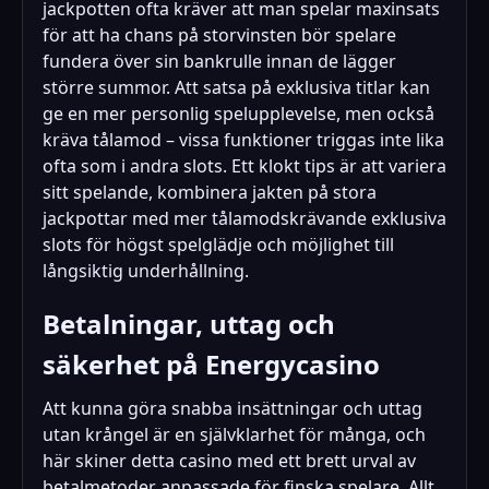
jackpotten ofta kräver att man spelar maxinsats
för att ha chans på storvinsten bör spelare
fundera över sin bankrulle innan de lägger
större summor. Att satsa på exklusiva titlar kan
ge en mer personlig spelupplevelse, men också
kräva tålamod – vissa funktioner triggas inte lika
ofta som i andra slots. Ett klokt tips är att variera
sitt spelande, kombinera jakten på stora
jackpottar med mer tålamodskrävande exklusiva
slots för högst spelglädje och möjlighet till
långsiktig underhållning.
Betalningar, uttag och
säkerhet på Energycasino
Att kunna göra snabba insättningar och uttag
utan krångel är en självklarhet för många, och
här skiner detta casino med ett brett urval av
betalmetoder anpassade för finska spelare. Allt