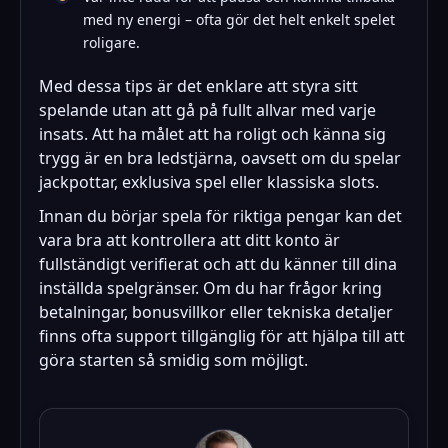
med ny energi – ofta gör det helt enkelt spelet
roligare.
Med dessa tips är det enklare att styra sitt
spelande utan att gå på fullt allvar med varje
insats. Att ha målet att ha roligt och känna sig
trygg är en bra ledstjärna, oavsett om du spelar
jackpottar, exklusiva spel eller klassiska slots.
Innan du börjar spela för riktiga pengar kan det
vara bra att kontrollera att ditt konto är
fullständigt verifierat och att du känner till dina
inställda spelgränser. Om du har frågor kring
betalningar, bonusvillkor eller tekniska detaljer
finns ofta support tillgänglig för att hjälpa till att
göra starten så smidig som möjligt.