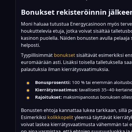
Bonukset rekisteröinnin jälkee
Moni haluaa tutustua Energycasinoon myös tervetul
houkuttelevia etuja, jotka voivat sisältää talletus
kasinon puolella. Näiden bonusten avulla pelaaja
helposti.
Tyypillisimmät
bonukset
sisältävät esimerkiksi ens
euromäärään asti. Lisäksi toisella talletuksella sa
palautuksia ilman kierrätysvaatimuksia.
Bonusprosentti:
100 % tai enemmän aloitusbo
Kierrätysvaatimus:
tavallisesti 35–40-kerta
Rajoitukset:
maksimipanostus bonuksen ollessa 
Bonusten ehtoja kannattaa lukea tarkkaan, sillä peli
Esimerkiksi
kolikkopelit
yleensä täyttävät kierräty
voivat laskea kierrätysvaatimusta vähemmän tai 
on aina varmistaa, että ehtojen suuruusluokka ja r