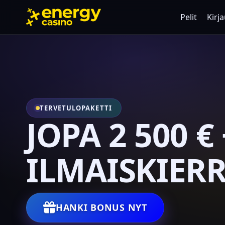
Pelit
Kirj
TERVETULOPAKETTI
JOPA 2 500 € 
ILMAISKIER
HANKI BONUS NYT