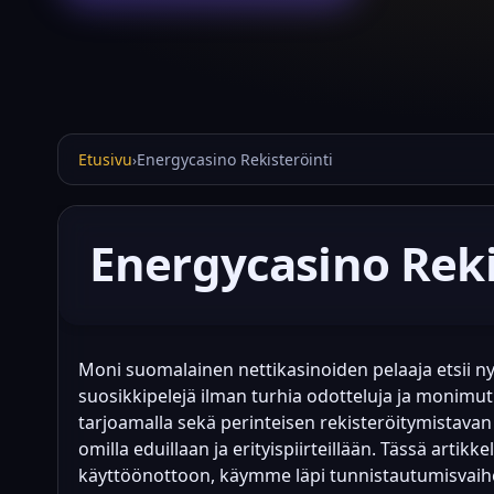
Etusivu
Energycasino Rekisteröinti
›
Energycasino Reki
Moni suomalainen nettikasinoiden pelaaja etsii 
suosikkipelejä ilman turhia odotteluja ja monimut
tarjoamalla sekä perinteisen rekisteröitymistava
omilla eduillaan ja erityispiirteillään. Tässä artik
käyttöönottoon, käymme läpi tunnistautumisvaih