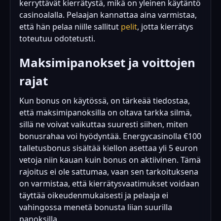
kerryttävät kierrätystä, mikä on yleinen käytäntö
casinoalalla. Pelaajan kannattaa aina varmistaa,
että hän pelaa niille sallitut
pelit
, jotta kierrätys
toteutuu odotetusti.
Maksimipanokset ja voittojen
rajat
Kun bonus on käytössä, on tärkeää tiedostaa,
että maksimipanoksilla on oltava tarkka silmä,
sillä ne voivat vaikuttaa suuresti siihen, miten
bonusrahaa voi hyödyntää. Energycasinolla €100
talletusbonus sisältää kiellon asettaa yli 5 euron
vetoja niin kauan kuin bonus on aktiivinen. Tämä
rajoitus ei ole sattumaa, vaan sen tarkoituksena
on varmistaa, että kierrätysvaatimukset voidaan
täyttää oikeudenmukaisesti ja pelaaja ei
vahingossa menetä bonusta liian suurilla
panoksilla.