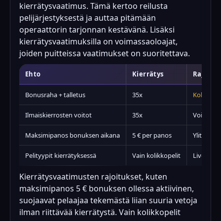
kierrätysvaatimus. Tämä kertoo reilusta
pelijärjestyksestä ja auttaa pitämään
operaattorin tarjonnan kestävänä. Lisäksi
kierrätysvaatimuksilla on voimassaoloajat,
joiden puitteissa vaatimukset on suoritettava.
Ehto
Kierrätys
Rajoitu
Bonusraha + talletus
35x
Kolikkope
Ilmaiskierrosten voitot
35x
Voimassa 
Maksimipanos bonuksen aikana
5 € per panos
Ylitys vo
Pelityypit kierrätyksessä
Vain kolikkopelit
Live- ja 
Kierrätysvaatimusten rajoitukset, kuten
maksimipanos 5 € bonuksen ollessa aktiivinen,
suojaavat pelaajaa tekemästä liian suuria vetoja
ilman riittävää kierrätystä. Vain kolikkopelit