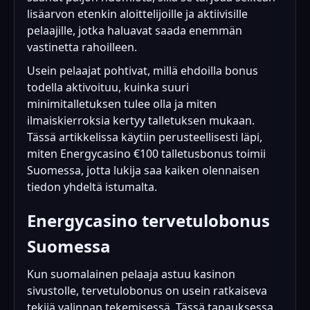
lisäarvon etenkin aloittelijoille ja aktiivisille
pelaajille, jotka haluavat saada enemmän
vastinetta rahoilleen.
Usein pelaajat pohtivat, millä ehdoilla bonus
todella aktivoituu, kuinka suuri
minimitalletuksen tulee olla ja miten
ilmaiskierroksia kertyy talletuksen mukaan.
Tässä artikkelissa käytiin perusteellisesti läpi,
miten Energycasino €100 talletusbonus toimii
Suomessa, jotta lukija saa kaiken olennaisen
tiedon yhdeltä istumalta.
Energycasino tervetulobonus
Suomessa
Kun suomalainen pelaaja astuu kasinon
sivustolle, tervetulobonus on usein ratkaiseva
tekijä valinnan tekemisessä. Tässä tapauksessa