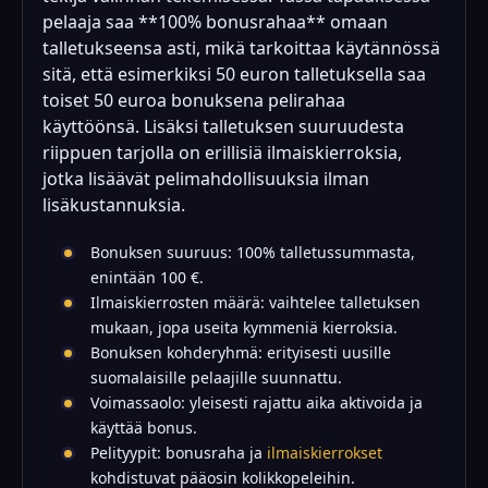
pelaaja saa **100% bonusrahaa** omaan
talletukseensa asti, mikä tarkoittaa käytännössä
sitä, että esimerkiksi 50 euron talletuksella saa
toiset 50 euroa bonuksena pelirahaa
käyttöönsä. Lisäksi talletuksen suuruudesta
riippuen tarjolla on erillisiä ilmaiskierroksia,
jotka lisäävät pelimahdollisuuksia ilman
lisäkustannuksia.
Bonuksen suuruus: 100% talletussummasta,
enintään 100 €.
Ilmaiskierrosten määrä: vaihtelee talletuksen
mukaan, jopa useita kymmeniä kierroksia.
Bonuksen kohderyhmä: erityisesti uusille
suomalaisille pelaajille suunnattu.
Voimassaolo: yleisesti rajattu aika aktivoida ja
käyttää bonus.
Pelityypit: bonusraha ja
ilmaiskierrokset
kohdistuvat pääosin kolikkopeleihin.