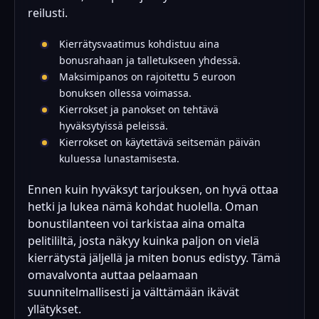
reilusti.
Kierrätysvaatimus kohdistuu aina
bonusrahaan ja talletukseen yhdessä.
Maksimipanos on rajoitettu 5 euroon
bonuksen ollessa voimassa.
Kierrokset ja panokset on tehtävä
hyväksytyissä peleissä.
Kierrokset on käytettävä seitsemän päivän
kuluessa lunastamisesta.
Ennen kuin hyväksyt tarjouksen, on hyvä ottaa
hetki ja lukea nämä kohdat huolella. Oman
bonustilanteen voi tarkistaa aina omalta
pelitililtä, josta näkyy kuinka paljon on vielä
kierrätystä jäljellä ja miten bonus edistyy. Tämä
omavalvonta auttaa pelaamaan
suunnitelmallisesti ja välttämään ikävät
yllätykset.