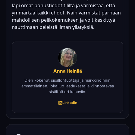
läpi omat bonustiedot tililtä ja varmistaa, että
ymmärtää kaikki ehdot. Näin varmistat parhaan
mahdollisen pelikokemuksen ja voit keskittyä
nauttimaan peleistä ilman yllätyksiä.
Anna Heinilä
Olen kokenut sisällöntuottaja ja markkinoinnin
ammattilainen, joka luo laadukasta ja kiinnostavaa
sisältöä eri kanaviin.
LinkedIn