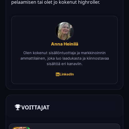
pelaamisen tai olet jo kokenut highroller.
Anna Heinilä
Olen kokenut sisällöntuottaja ja markkinoinnin
ammattilainen, joka luo laadukasta ja kiinnostavaa
sisältöä eri kanaviin.
LinkedIn
VOITTAJAT