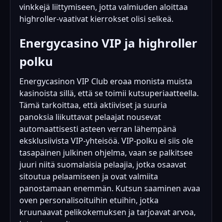
vinkkejä liittymiseen, jotta valmiuden aloittaa
highroller-vaativat kierrokset olisi selkeä.
Energycasino VIP ja highroller
polku
Energycasinon VIP Club eroaa monista muista
kasinoista sillä, että se toimii kutsuperiaatteella.
Tämä tarkoittaa, että aktiiviset ja suuria
panoksia liikuttavat pelaajat nousevat
automaattisesti asteen verran lähempänä
eksklusiivista VIP-yhteisöä. VIP-polku ei siis ole
tasapäinen julkinen ohjelma, vaan se palkitsee
juuri niitä suomalaisia pelaajia, jotka osaavat
sitoutua pelaamiseen ja ovat valmiita
panostamaan enemmän. Kutsun saaminen avaa
oven personalisoituihin etuihin, jotka
kruunaavat pelikokemuksen ja tarjoavat arvoa,