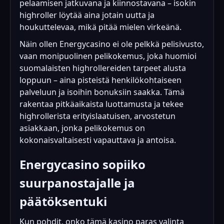
pelaamisen jatkuvana ja kiinnostavana – isokin
highroller löytää aina jotain uutta ja
houkuttelevaa, mikä pitää mielen virkeänä.
Näin ollen Energycasino ei ole pelkkä pelisivusto,
vaan monipuolinen pelikokemus, joka huomioi
suomalaisten highrollereiden tarpeet alusta
loppuun – aina pisteistä henkilökohtaiseen
palveluun ja isoihin bonuksiin saakka. Tämä
rakentaa pitkäaikaista luottamusta ja tekee
highrollerista erityislaatuisen, arvostetun
asiakkaan, jonka pelikokemus on
kokonaisvaltaisesti vapauttava ja antoisa.
Energycasino sopiiko
suurpanostajalle ja
päätöksentuki
Kun pohdit, onko tämä kasino paras valinta