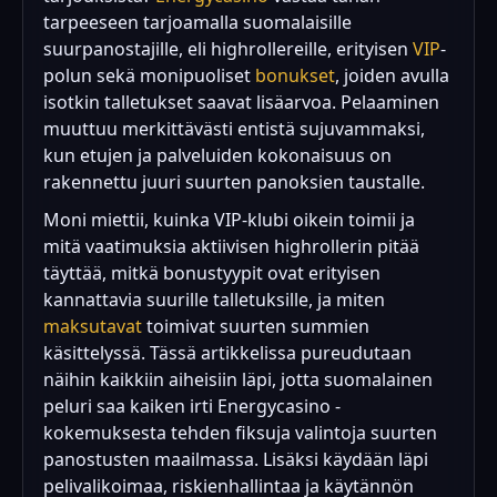
tarpeeseen tarjoamalla suomalaisille
suurpanostajille, eli highrollereille, erityisen
VIP
-
polun sekä monipuoliset
bonukset
, joiden avulla
isotkin talletukset saavat lisäarvoa. Pelaaminen
muuttuu merkittävästi entistä sujuvammaksi,
kun etujen ja palveluiden kokonaisuus on
rakennettu juuri suurten panoksien taustalle.
Moni miettii, kuinka VIP-klubi oikein toimii ja
mitä vaatimuksia aktiivisen highrollerin pitää
täyttää, mitkä bonustyypit ovat erityisen
kannattavia suurille talletuksille, ja miten
maksutavat
toimivat suurten summien
käsittelyssä. Tässä artikkelissa pureudutaan
näihin kaikkiin aiheisiin läpi, jotta suomalainen
peluri saa kaiken irti Energycasino -
kokemuksesta tehden fiksuja valintoja suurten
panostusten maailmassa. Lisäksi käydään läpi
pelivalikoimaa, riskienhallintaa ja käytännön