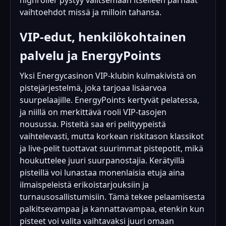
vaihtoehdot missä ja milloin tahansa.
VIP-edut, henkilökohtainen
palvelu ja EnergyPoints
Yksi Energycasinon VIP-klubin kulmakivistä on
pistejärjestelmä, joka tarjoaa lisäarvoa
suurpelaajille. EnergyPoints kertyvät pelatessa,
ja niillä on merkittävä rooli VIP-tasojen
nousussa. Pisteitä saa eri pelityypeistä
vaihtelevasti, mutta korkean riskitason klassikot
ja live-pelit tuottavat suurimmat pistepotit, mikä
houkuttelee juuri suurpanostajia. Kerätyillä
pisteillä voi lunastaa monenlaisia etuja aina
ilmaispeleistä erikoistarjouksiin ja
turnausosallistumisiin. Tämä tekee pelaamisesta
palkitsevampaa ja kannattavampaa, etenkin kun
pisteet voi valita vaihtavaksi juuri omaan