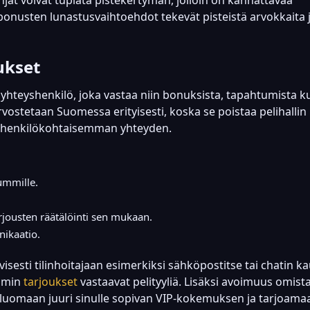
anjat voivat tuplata pistekertymän, jolloin on kannattavaa
t bonusten lunastusvaihtoehdot tekevät pisteistä arvokkaita 
oukset
 yhteyshenkilö, joka vastaa niin bonuksista, tapahtumista k
arvostetaan Suomessa erityisesti, koska se poistaa pelihallin
 henkilökohtaisemman yhteyden.
summille.
arjousten räätälöinti sen mukaan.
nikaatio.
isesti tilinhoitajaan esimerkiksi sähköpostitse tai chatin ka
emmin
tarjoukset
vastaavat pelityyliä. Lisäksi avoimuus omist
ajaa luomaan juuri sinulle sopivan VIP-kokemuksen ja tarjoama