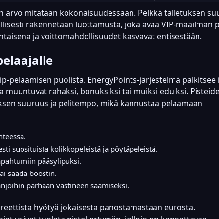
jan arvo mitataan kokonaisuudessaan. Pelkkä talletuksen su
astuullisesti rakennetaan luottamusta, joka avaa VIP-maailman p
htaisena ja voittomahdollisuudet kasvavat entisestään.
elaajalle
p-pelaamisen puolista. EnergyPoints-järjestelmä palkitsee 
otka muuntuvat rahaksi, bonuksiksi tai muiksi eduiksi. Pisteid
uksen suuruus ja pelitempo, mikä kannustaa pelaamaan
hteessa.
sti suosituista kolikkopeleistä ja pöytäpeleistä.
tapahtumiin pääsylipuksi.
ai saada boostin.
njoihin parhaan vastineen saamiseksi.
kreettista hyötyä jokaisesta panostamastaan eurosta.