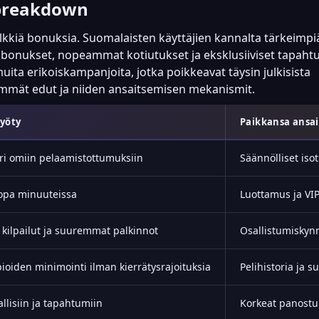
 breakdown
elkkiä bonuksia. Suomalaisten käyttäjien kannalta tärkeimpi
sbonukset, nopeammat kotiutukset ja eksklusiiviset tapaht
muita erikoiskampanjoita, jotka poikkeavat täysin julkisista
immät edut ja niiden ansaitsemisen mekanismit.
hyöty
Paikkansa ansa
ri omiin pelaamistottumuksiin
Säännölliset isot
jopa minuuteissa
Luottamus ja VIP
t kilpailut ja suuremmat palkinnot
Osallistumiskyn
ioiden minimointi ilman kierrätysrajoituksia
Pelihistoria ja 
allisiin ja tapahtumiin
Korkeat panostu