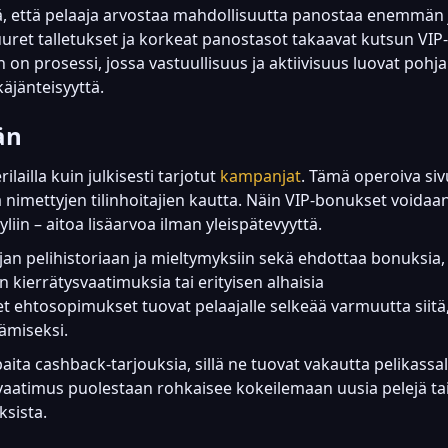
tä, että pelaaja arvostaa mahdollisuutta panostaa enemmän 
suuret talletukset ja korkeat panostasot takaavat kutsun VIP-
n on prosessi, jossa vastuullisuus ja aktiivisuus luovat pohj
käjänteisyyttä.
än
lailla kuin julkisesti tarjotut
kampanjat
. Tämä operoiva si
a nimettyjen tilinhoitajien kautta. Näin VIP-bonukset voidaa
yliin – aitoa lisäarvoa ilman yleispätevyyttä.
ajan pelihistoriaan ja mieltymyksiin sekä ehdottaa bonuksia,
 kierrätysvaatimuksia tai erityisen alhaisia
et ehtosopimukset tuovat pelaajalle selkeää varmuutta siitä
tämiseksi.
ita cashback-tarjouksia, sillä ne tuovat vakautta pelikassal
svaatimus puolestaan rohkaisee kokeilemaan uusia pelejä ta
sista.