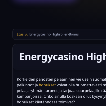
Etusivu
Energycasino Highroller-Bonus
›
Energycasino Hig
Korkeiden panosten pelaaminen vie usein suomala
palkinnot ja
bonukset
voivat olla huomattavasti
pelaajaryhmän tarpeet ja tarjoaa suurpelaajille rää
kampanjoissa. Onko sinulla koskaan ollut kysymy
bonukset käytännössä toimivat?