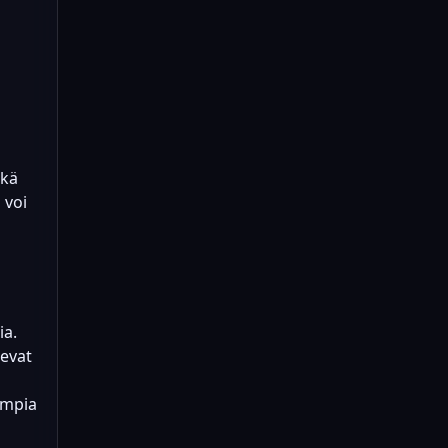
ekä
 voi
ia.
kevat
ampia