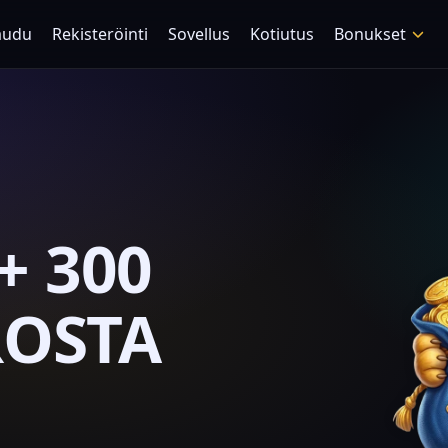
audu
Rekisteröinti
Sovellus
Kotiutus
Bonukset
+ 300
ROSTA