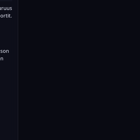
uruus
ortit.
ison
en