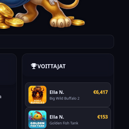
VOITTAJAT
Ella N.
€6,417
a
Big Wild Buffalo 2
Ella N.
€153
Golden Fish Tank