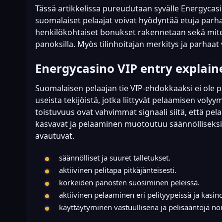
Tässä artikkelissa pureudutaan syvälle Energycas
suomalaiset pelaajat voivat hyödyntää etuja parhai
henkilökohtaiset bonukset rakennetaan sekä mite
panoksilla. Myös tilinhoitajan merkitys ja parhaat
Energycasino VIP entry explain
Suomalaisen pelaajan tie VIP-ehdokkaaksi ei ole 
useista tekijöistä, jotka liittyvät pelaamisen volyy
toistuvuus ovat vahvimmat signaali siitä, että pe
kasvavat ja pelaaminen muotoutuu säännölliseksi
avautuvat.
säännölliset ja suuret talletukset.
aktiivinen pelitapa pitkäjänteisesti.
korkeiden panosten suosiminen peleissä.
aktiivinen pelaaminen eri pelityypeissä ja kasino
käyttäytyminen vastuullisena ja pelisääntöjä n