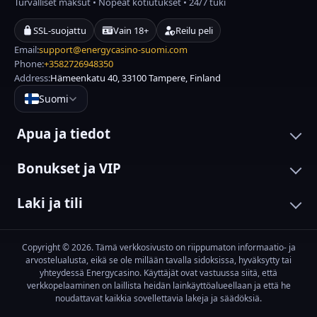
Turvalliset maksut • Nopeat kotiutukset • 24/7 tuki
Suomi
SSL-suojattu
Vain 18+
Reilu peli
Svenska
Email:
support@energycasino-suomi.com
Phone:
+3582726948350
English
Address:
Hämeenkatu 40, 33100 Tampere, Finland
Suomi
Apua ja tiedot
Tietoa meistä
Bonukset ja VIP
Yhteystiedot
Kampanjat
Laki ja tili
Kokemuksia
VIP-ohjelma
Ikä ja vahvistus
Maksutavat
Copyright © 2026. Tämä verkkosivusto on riippumaton informaatio- ja
Käteispalautus
Vastuullinen pelaaminen
arvostelualusta, eikä se ole millään tavalla sidoksissa, hyväksytty tai
Sivustokartta
yhteydessä Energycasino. Käyttäjät ovat vastuussa siitä, että
Rekisteröinti
Tietosuojakäytäntö
verkkopelaaminen on laillista heidän lainkäyttöalueellaan ja että he
noudattavat kaikkia sovellettavia lakeja ja säädöksiä.
Kirjaudu
Käyttöehdot