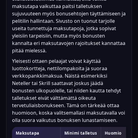
maksutapa vaikuttaa paitsi talletuksen
sujuvuuteen myös bonusehtojen täyttämiseen ja
pelitilin hallintaan. Sivusto on tuonut tarjolle
useita tunnettuja maksutapoja, jotka sopivat
yleisiin tarpeisiin, mutta myös bonusten
kannalta eri maksutavojen rajoitukset kannattaa
pitää mielessä.
Yleisesti ottaen pelaajat voivat käyttää
luottokortteja, nettilompakoita ja suoraa
verkkopankkimaksua. Näistä esimerkiksi
Neteller tai Skrill saattavat joskus jäädä
bonusten ulkopuolelle, tai niiden kautta tehdyt
talletukset eivät välttämättä oikeuta
tervetuliaisbonukseen. Tämä on tärkeää ottaa
huomioon, koska valitsemallasi maksutavalla voi
olla suora vaikutus bonuksen lunastamiseen.
Maksutapa
Minimi talletus
Huomio