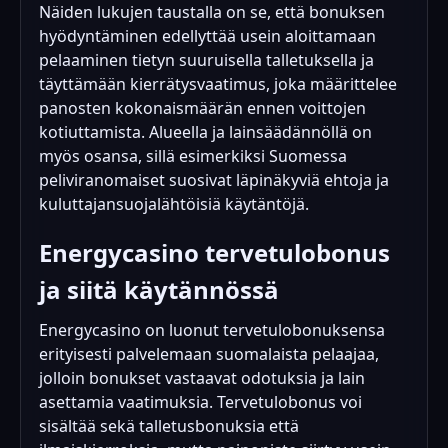
Näiden lukujen taustalla on se, että bonuksen
hyödyntäminen edellyttää usein aloittamaan
pelaaminen tietyn suuruisella talletuksella ja
täyttämään kierrätysvaatimus, joka määrittelee
panosten kokonaismäärän ennen voittojen
kotiuttamista. Alueella ja lainsäädännöllä on
myös osansa, sillä esimerkiksi Suomessa
peliviranomaiset suosivat läpinäkyviä ehtoja ja
kuluttajansuojalähtöisiä käytäntöjä.
Energycasino tervetulobonus
ja siitä käytännössä
Energycasino on luonut tervetulobonuksensa
erityisesti palvelemaan suomalaista pelaajaa,
jolloin bonukset vastaavat odotuksia ja lain
asettamia vaatimuksia. Tervetulobonus voi
sisältää sekä talletusbonuksia että