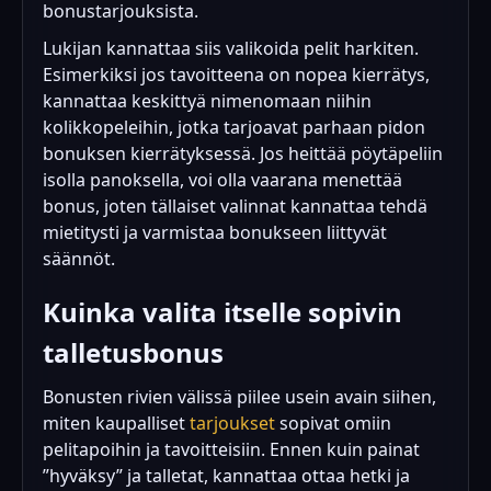
bonustarjouksista.
Lukijan kannattaa siis valikoida pelit harkiten.
Esimerkiksi jos tavoitteena on nopea kierrätys,
kannattaa keskittyä nimenomaan niihin
kolikkopeleihin, jotka tarjoavat parhaan pidon
bonuksen kierrätyksessä. Jos heittää pöytäpeliin
isolla panoksella, voi olla vaarana menettää
bonus, joten tällaiset valinnat kannattaa tehdä
mietitysti ja varmistaa bonukseen liittyvät
säännöt.
Kuinka valita itselle sopivin
talletusbonus
Bonusten rivien välissä piilee usein avain siihen,
miten kaupalliset
tarjoukset
sopivat omiin
pelitapoihin ja tavoitteisiin. Ennen kuin painat
”hyväksy” ja talletat, kannattaa ottaa hetki ja