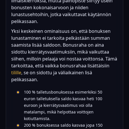
ilmaiskierroksia, mutta painopiste siirtyy usein
bonusten kokonaisarvoon ja niiden
lunastusehtoihin, jotka vaikuttavat käytännön
pelikassaan.
Yksi keskeinen ominaisuus on, että bonuksen
lunastaminen ei tarkoita pelkästään summan
saamista lisää saldoon. Bonusraha on aina
sidottu kierrätysvaatimuksiin, mikä vaikuttaa
siihen, milloin pelaaja voi nostaa voittonsa. Tämä
tarkoittaa, että vaikka bonusrahaa lisättäisiin
tilille
, se on sidottu ja väliaikainen lisä
pelikassaan.
100 % talletusbonuksessa esimerkiksi 50
euron talletuksella saldo kasvaa heti 100
euroon ja kierrätysvaatimus voi olla
matalampi, mikä helpottaa voittojen
kotiuttamista.
200 % bonuksessa saldo kasvaa jopa 150