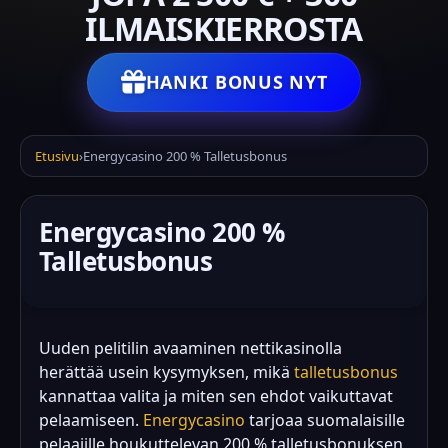
ILMAISKIERROSTA
HANKI BONUS NYT
Etusivu
›
Energycasino 200 % Talletusbonus
Energycasino 200 %
Talletusbonus
Uuden pelitilin avaaminen nettikasinolla
herättää usein kysymyksen, mikä
talletusbonus
kannattaa valita ja miten sen ehdot vaikuttavat
pelaamiseen.
Energycasino
tarjoaa suomalaisille
pelaajille houkuttelevan 200 % talletusbonuksen,