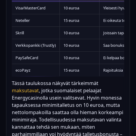
Visa/MasterCard
10 euroa
Yleisesti hyväksy
Neteller
15 euroa
Ei oikeuta tervetu
Skrill
10 euroa
Joissain tapauksis
Verkkopankki (Trustly)
10 euroa
Saa bonukset, tal
PaySafeCard
10 euroa
Ei kelpaa bonuksii
ecoPayz
15 euroa
Rajoituksia bonus
Tässä taulukossa näkyvät tärkeimmät
maksutavat
, jotka suomalaiset pelaajat
Energycasinolla usein valitsevat. Hyvin monessa
tapauksessa minimitalletus on 10 euroa, mutta
nettolompakoilla saattaa olla hieman korkeampi
minimiraja. Todellisuudessa maksutavan valinta
kannattaa tehdä sen mukaan, miten
parhaimmillaan voi hyödyntää talletusbonusta –