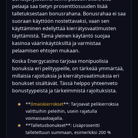
pelaaja saa tietyn prosenttiosuuden lisää
talletuksestaan bonusrahana. Bonusrahaa ei saa
suoraan käyttöön nostettavaksi, vaan sen
käyttäminen edellyttää kierrätysvaatimusten
täyttämistä. Tämä yleinen käytäntö suojaa
kasinoa väärinkäytöksiltä ja varmistaa
pelaamisen ehtojen mukaan.
Koska Energycasino tarjoaa monipuolisia
bonuksia eri pelityypeille, on tärkeää ymmärtää,
millaisia rajoituksia ja kierrätysvaatimuksia eri
bonukset sisältävät. Tässä helppo yhteenveto
bonustyypeistä ja tärkeimmistä rajoituksista.
**
Ilmaiskierrokset
**: Tarjoavat pelikierroksia
valittuihin peleihin, usein rajatulla
voimassaoloajalla.
**Talletusbonukset**: Lisäprosentti
talletettuun summaan, esimerkiksi 200 %